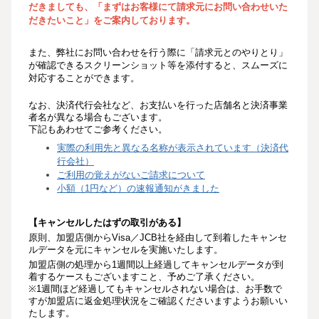
だきましても、「まずはお客様にて請求元にお問い合わせいた
だきたいこと」をご案内しております。
また、弊社にお問い合わせを行う際に「請求元とのやりとり」
が確認できるスクリーンショット等を添付すると、スムーズに
対応することができます。
なお、決済代行会社など、お支払いを行った店舗名と決済事業
者名が異なる場合もございます。
下記もあわせてご参考ください。
実際の利用先と異なる名称が表示されています（決済代
行会社）
ご利用の覚えがないご請求について
小額（1円など）の速報通知がきました
【キャンセルしたはずの取引がある】
原則、加盟店側からVisa／JCB社を経由して到着したキャンセ
ルデータを元にキャンセルを実施いたします。
加盟店側の処理から1週間以上経過してキャンセルデータが到
着するケースもございますこと、予めご了承ください。
※1週間ほど経過してもキャンセルされない場合は、お手数で
すが加盟店に返金処理状況をご確認くださいますようお願いい
たします。