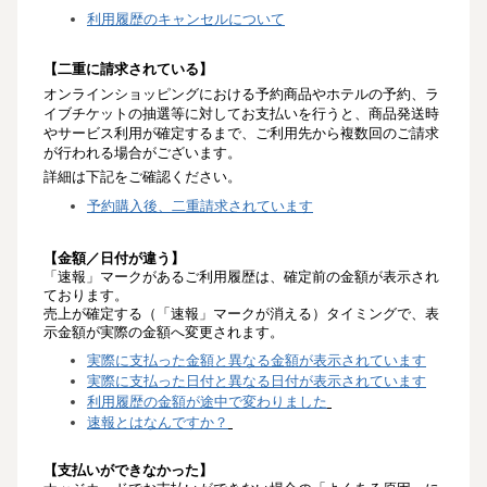
利用履歴のキャンセルについて
【
二重に請求されている
】
オンラインショッピングにおける予約商品やホテルの予約、ラ
イブチケットの抽選等に対してお支払いを行うと、商品発送時
やサービス利用が確定するまで、ご利用先から複数回のご請求
が行われる場合がございます。
詳細は下記をご確認ください。
予約購入後、二重請求されています
【
金額／日付が違う
】
「速報」マークがあるご利用履歴は、確定前の金額が表示され
ております。
売上が確定する（「速報」マークが消える）タイミングで、表
示金額が実際の金額へ変更されます。
実際に支払った金額と異なる金額が表示されています
実際に支払った日付と異なる日付が表示されています
利用履歴の金額が途中で変わりました
速報とはなんですか？
【
支払いができなかった
】