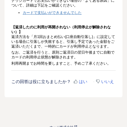
ナッジカードでお支払いができない場合の「よくある原因」に
ついて、詳細は下記をご確認ください。
カードで支払いができませんでした
【
返済したのに利用が再開されない（利用停止が解除されな
い）
】
返済方法を「月1回おまとめ払い(口座自動引落し)」に設定して
いる場合に引落しが失敗すると、引落し予定であった金額をご
返済いただくまで、一時的にカードが利用停止となります。
ご返済を行うと、原則ご返済日の翌日午後までに自動で
なお、
カードの利用停止状態が解除されます。
利用再開までお時間を要しますこと、予めご了承ください。
この回答は役に立ちましたか？
はい
いいえ