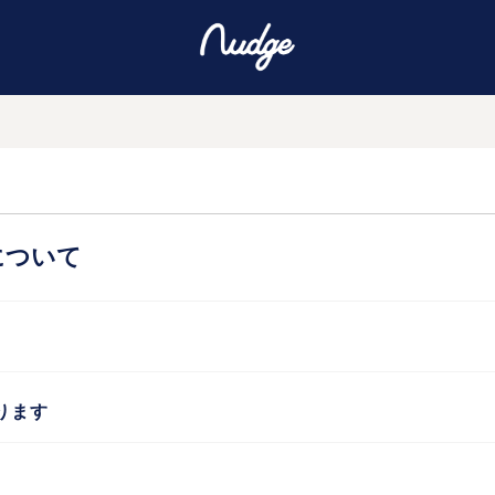
について
ります