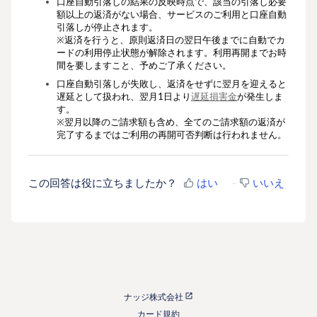
口座自動引落しの結果の反映時点で、該当の引落し必要
額以上の返済がない場合、サービスのご利用と口座自動
引落しが停止されます。
※返済を行うと、原則返済日の翌日午後までに自動でカ
ードの利用停止状態が解除されます。利用再開までお時
間を要しますこと、予めご了承ください。
口座自動引落しが失敗し、返済をせずに翌月を迎えると
遅延として扱われ、翌月1日より
遅延損害金
が発生しま
す。
※
翌月以降のご請求額も含め、全てのご請求額の返済が
完了するまではご利用の再開可否判断は行われません。
この回答は役に立ちましたか？
はい
いいえ
ナッジ株式会社
カード規約