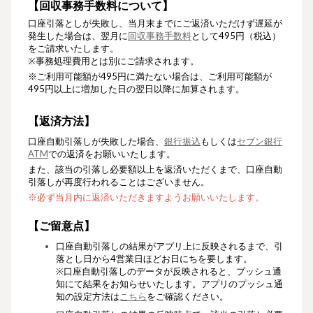
【回収事務手数料について】
口座引落としが失敗し、当月末までにご返済いただけず遅延が
発生した場合は、翌月に
回収事務手数料
として495円（税込）
をご請求いたします。
※
事務処理費用とは別にご請求されます。
※ご利用可能額が495円に満たない場合は、ご利用可能額が
495円以上に増加した日の翌日以降に加算されます。
【
返済方法】
口座自動引落しが失敗した場合、
銀行振込
もしくは
セブン銀行
ATM
での返済をお願いいたします。
また、該当の引落し必要額以上を返済いただくまで、口座自動
引落しが再度行われることはございません。
※必ず当月内に返済いただきますようお願いいたします。
【ご留意点】
口座自動引落しの結果がアプリ上に反映されるまで、引
落とし日から4営業日ほどお日にちを要します。
※口座自動引落しのデータが反映されると、プッシュ通
知にて結果をお知らせいたします。アプリのプッシュ通
知の設定方法は
こちら
をご確認ください。