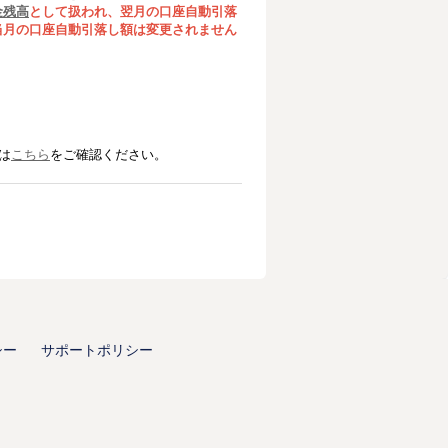
金残高
と
して扱われ、翌月の口座自動引落
当月の口座自動引落し額は変更されません
は
こちら
をご確認ください。
シー
サポートポリシー