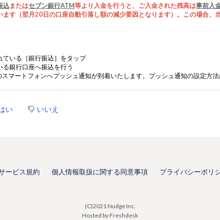
振込
または
セブン銀行ATM
等より入金を行うと、ご入金された
残高は
事前入
いま
す（翌月20日の口座自動引落し額の減少要因となります）。この場合、
れている
［銀行振込］をタップ
いる銀行口座へ振込を行う
のスマートフォンへプッシュ通知が到着いたします。プッシュ通知の設定方法
はい
いいえ
サービス規約
個人情報取扱に関する同意事項
プライバシーポリ
(C)2021 Nudge Inc.
Hosted by Freshdesk