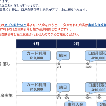
れます。
口座自動引落しが行われます。
祝日除く）後に、口座自動引落し結果がアプリ上に反映されます。
たは
セブン銀行ATM
等よりご入金を行うと、ご入金された残高は
事前入金残
月20日の口座自動引落し額の減少要因となります）。
座自動引落し額は変更されませんので予めご注意ください。