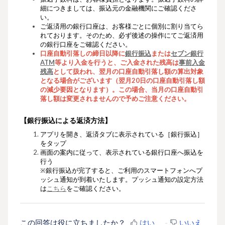
細につきましては、振込元の金融機関にご確認くださ
い。
ご返済用の銀行口座は、お客様ごとに
個別に割り当てら
れております。そのため、
必ず後述の操作にてご返済用
の銀行口座をご確認ください。
口座自動引落しの締日以降に
銀行振込
または
セブン銀行
ATM
等より入金を行うと、ご入金された
残高は
事前入金
残高
と
して扱われ、翌月の口座自動引落し額の算出対象
とな
る場合がございま
す（翌月20日の口座自動引落し額
の減少要因となります）。この場合、当月の口座自動引
落し額は変更されませんので予めご注意ください。
【銀行振込による返済方法】
アプリを開き、返済タブに表示されている
［銀行振込］
をタップ
画面の案内に従って、
表示されている銀行口座へ振込を
行う
※銀行振込が完了すると、ご利用のスマートフォンへプ
ッシュ通知が到着いたします。プッシュ通知の設定方法
は
こちら
をご確認ください。
この回答は役に立ちましたか？
はい
いいえ