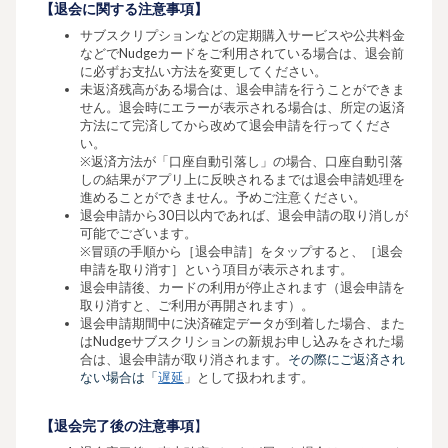
【退会に関する注意事項】
サブスクリプションなどの定期購入サービスや公共料金
などでNudgeカードをご利用されている場合は、退会前
に必ずお支払い方法を変更してください。
未返済残高がある場合は、退会申請を行うことができま
せん。退会時にエラーが表示される場合は、所定の返済
方法にて完済してから改めて退会申請を行ってくださ
い。
※返済方法が「口座自動引落し」の場合、口座自動引落
しの結果がアプリ上に反映されるまでは退会申請処理を
進めることができません。予めご注意ください。
退会申請から30日以内であれば、退会申請の取り消しが
可能でございます。
※冒頭の手順から［退会申請］をタップすると、［退会
申請を取り消す］という項目が表示されます。
退会申請後、カードの利用が停止されます（退会申請を
取り消すと、ご利用が再開されます）。
退会申請期間中に決済確定データが到着した場合、また
はNudgeサブスクリションの新規お申し込みをされた場
合は、退会申請が取り消されます。
その際にご返済され
ない場合は「
」として扱われます。
遅延
【退会完了後の注意事項
】