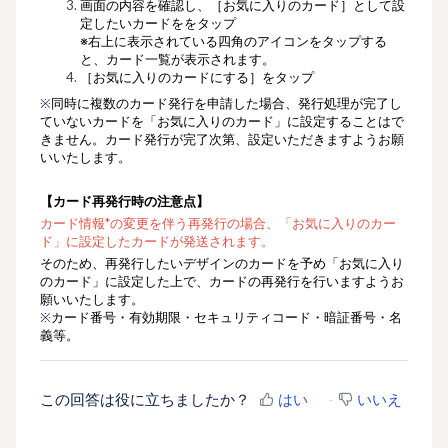
画面の内容を確認し、
［
お気に入りのカード
］として設
定したいカードを
をタップ
※右上に表示されている四角のアイコンをタップする
と、カード一覧が表示されます。
［お気に入りのカードにする］をタップ
※
同時に複数のカード発行を申請した場合、発行処理が完了し
ていないカードを「お気に入りのカード」に設定することはで
きません。カード発行が完了次第、設定いただきますようお願
いいたします。
【カード再発行時の注意点】
カード情報*の変更を伴う再発行の場合、
「お気に入りのカー
ド」に設定したカードが発送されます。
そのため、
再発行したいデザインのカードを予め
「お気に入り
のカード」
に設定した上で、カードの再発行を行いますようお
願いいたします。
※
カード番号・有効期限・セキュリティコード・暗証番号・名
義等。
この回答は役に立ちましたか？
はい
いいえ