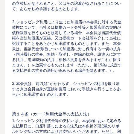
の立替払がなされること、又はその譲渡がなされることについ
て、あらかじめ承諾するものとします。
2. ショッピング利用により生じた加盟店の本会員に対する代金
債権について、当社又は提携カード会社等と加盟店間の契約が
債権譲渡を行うものと規定している場合、本会員は当該代金債
権を当該加盟店が直接、又は提携カード会社等を介して当社に
譲渡することをあらかじめ承諾するものとします。また、本会
員は、当該代金債権について加盟店に対し保有する一切の抗弁
（同時履行の抗弁、無効・取消し・解除の抗弁、譲渡人に対す
る抗弁、消滅時効の抗弁、相殺の抗弁を含みますがこれに限り
ません。）を放棄するものとします（ただし、第19条に規定す
る支払停止の抗弁の適用が認められる場合を除きます。）。
3. 本会員は、前2項にかかわらず、ショッピング利⽤を取り消
すときは会員⾃⾝が直接加盟店において⼿続きを⾏うことをあ
らかじめ承諾するものとします。
第１４条（カード利⽤代⾦等の⽀払⽅法）
1. ショッピング利用代金等の⽀払いは、本規約において定める
⽀払期⽇に、口座引落しによる方法又は本条第2項記載のリボ
ルビング払いの⽅式によりお⽀払いいただきます。ただし、利