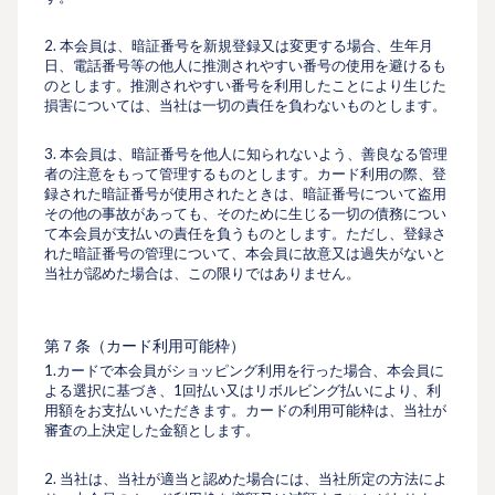
2. 本会員は、暗証番号を新規登録又は変更する場合、⽣年⽉
⽇、電話番号等の他⼈に推測されやすい番号の使⽤を避けるも
のとします。推測されやすい番号を利⽤したことにより⽣じた
損害については、当社は⼀切の責任を負わないものとします。
3. 本会員は、暗証番号を他⼈に知られないよう、善良なる管理
者の注意をもって管理するものとします。カード利⽤の際、登
録された暗証番号が使⽤されたときは、暗証番号について盗⽤
その他の事故があっても、そのために⽣じる⼀切の債務につい
て本会員が⽀払いの責任を負うものとします。ただし、登録さ
れた暗証番号の管理について、本会員に故意又は過失がないと
当社が認めた場合は、この限りではありません。
第７条（カード利⽤可能枠）
1.カードで本会員がショッピング利用を行った場合、本会員に
よる選択に基づき、1回払い又はリボルビング払いにより、利
用額をお支払いいただきます。カードの利⽤可能枠は、当社が
審査の上決定した⾦額とします。
2. 当社は、当社が適当と認めた場合には、当社所定の⽅法によ