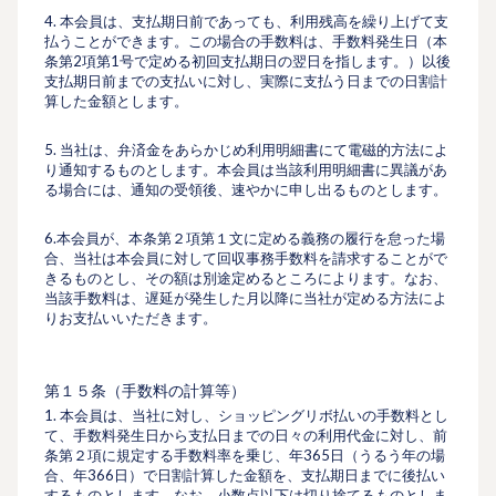
4. 本会員は、⽀払期⽇前であっても、利⽤残⾼を繰り上げて⽀
払うことができます。この場合の⼿数料は、手数料発生日（本
条第2項第1号で定める初回支払期日の翌日を指します。）以後
支払期日前までの支払いに対し、実際に⽀払う⽇までの⽇割計
算した⾦額とします。
5. 当社は、弁済⾦をあらかじめ利⽤明細書にて電磁的⽅法によ
り通知するものとします。本会員は当該利⽤明細書に異議があ
る場合には、通知の受領後、速やかに申し出るものとします。
6.本会員が、本条第２項第１文に定める義務の履行を怠った場
合、当社は本会員に対して回収事務手数料を請求することがで
きるものとし、その額は別途定めるところによります。なお、
当該手数料は、遅延が発生した月以降に当社が定める方法によ
りお支払いいただきます。
第１５条（⼿数料の計算等）
1. 本会員は、当社に対し、ショッピングリボ払いの⼿数料とし
て、⼿数料発⽣⽇から⽀払⽇までの⽇々の利⽤代⾦に対し、前
条第２項に規定する⼿数料率を乗じ、年365⽇（うるう年の場
合、年366⽇）で⽇割計算した⾦額を、⽀払期⽇までに後払い
するものとします。なお、⼩数点以下は切り捨てるものとしま