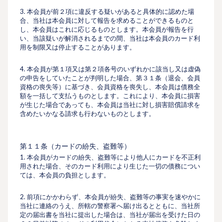
3. 本会員が前２項に違反する疑いがあると具体的に認めた場
合、当社は本会員に対して報告を求めることができるものと
し、本会員はこれに応じるものとします。本会員が報告を⾏
い、当該疑いが解消されるまでの間、当社は本会員のカード利
⽤を制限又は停⽌することがあります。
4. 本会員が第１項又は第２項各号のいずれかに該当し又は虚偽
の申告をしていたことが判明した場合、第３１条（退会、会員
資格の喪失等）に基づき、会員資格を喪失し、本会員は債務全
額を⼀括して⽀払うものとします。これにより、本会員に損害
が⽣じた場合であっても、本会員は当社に対し損害賠償請求を
含めたいかなる請求も⾏わないものとします。
第１１条（カードの紛失、盗難等）
1. 本会員がカードの紛失、盗難等により他⼈にカードを不正利
⽤された場合、そのカード利⽤により⽣じた⼀切の債務につい
ては、本会員の負担とします。
2. 前項にかかわらず、本会員が紛失、盗難等の事実を速やかに
当社に連絡のうえ、所轄の警察署へ届け出るとともに、当社所
定の届出書を当社に提出した場合は、当社が届出を受けた⽇の