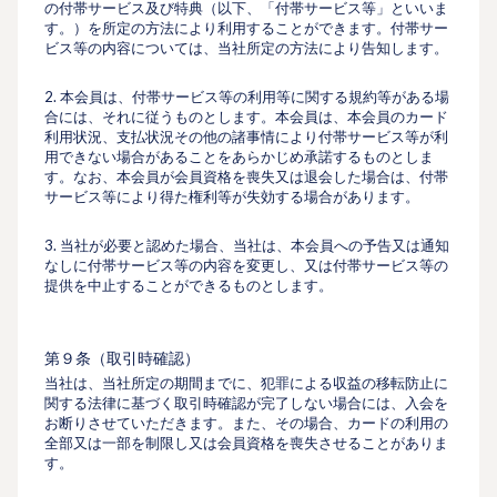
の付帯サービス及び特典（以下、「付帯サービス等」といいま
す。）を所定の⽅法により利⽤することができます。付帯サー
ビス等の内容については、当社所定の方法により告知します。
2. 本会員は、付帯サービス等の利⽤等に関する規約等がある場
合には、それに従うものとします。本会員は、本会員のカード
利用状況、支払状況その他の諸事情により付帯サービス等が利
⽤できない場合があることをあらかじめ承諾するものとしま
す。なお、本会員が会員資格を喪失又は退会した場合は、付帯
サービス等により得た権利等が失効する場合があります。
3. 当社が必要と認めた場合、当社は、本会員への予告又は通知
なしに付帯サービス等の内容を変更し、又は付帯サービス等の
提供を中止することができるものとします。
第９条（取引時確認）
当社は、当社所定の期間までに、犯罪による収益の移転防⽌に
関する法律に基づく取引時確認が完了しない場合には、⼊会を
お断りさせていただきます。また、その場合、カードの利⽤の
全部又は⼀部を制限し又は会員資格を喪失させることがありま
す。