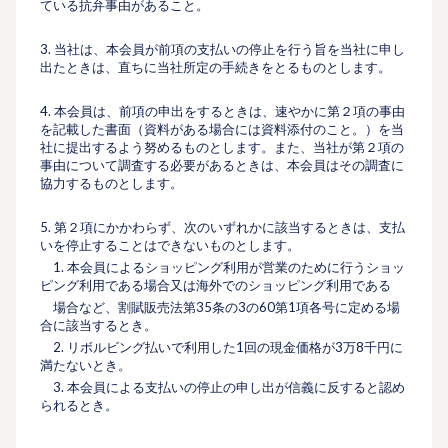
ている抗弁事由があること。
3. 当社は、本会員が前項の⽀払いの停⽌を⾏う旨を当社に申し
出たときは、直ちに当社所定の⼿続きをとるものとします。
4. 本会員は、前項の申出をするときは、速やかに第２項の事由
を記載した書⾯（資料がある場合には資料添付のこと。）を当
社に提出するよう努めるものとします。また、当社が第２項の
事由について調査する必要があるときは、本会員はその調査に
協⼒するものとします。
5. 第２項にかかわらず、次のいずれかに該当するときは、⽀払
いを停⽌することはできないものとします。
1. 本会員によるショッピング利⽤が営業のために⾏うショッ
ピング利⽤である場合又は海外でのショッピング利⽤である
場合など、割賦販売法第35条の3の60第1項各号に定める場
合に該当するとき。
2. リボルビング払いで利⽤した1回の現⾦価格が3万8千円に
満たないとき。
3. 本会員による⽀払いの停⽌の申し出が信義に反すると認め
られるとき。