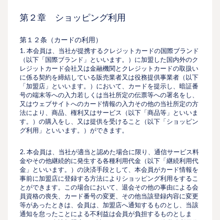
第２章 ショッピング利⽤
第１２条（カードの利⽤）
1. 本会員は、当社が提携するクレジットカードの国際ブランド
（以下「国際ブランド」といいます。）に加盟した国内外のク
レジットカード会社又は⾦融機関とクレジットカードの取扱い
に係る契約を締結している販売業者又は役務提供事業者（以下
「加盟店」といいます。）において、カードを提⽰し、暗証番
号の端末等への入力若しくは当社所定の伝票等への署名をし、
又はウェブサイトへのカード情報の入力その他の当社所定の⽅
法により、商品、権利又はサービス（以下「商品等」といいま
す。）の購入をし、又は提供を受けること（以下「ショッピン
グ利⽤」といいます。）ができます。
2. 本会員は、当社が適当と認めた場合に限り、通信サービス料
⾦やその他継続的に発⽣する各種利⽤代⾦（以下「継続利⽤代
⾦」といいます。）の決済⼿段として、本会員がカード情報を
事前に加盟店に登録する⽅法によりショッピング利⽤をするこ
とができます。この場合において、退会その他の事由による会
員資格の喪失、カード番号の変更、その他当該登録内容に変更
等があったときは、会員は、加盟店へ通知するものとし、当該
通知を怠ったことによる不利益は会員が負担するものとしま