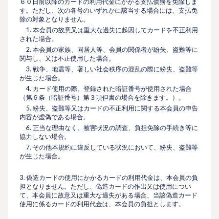
６０⽇前以降のカードの利⽤代⾦にかかる⽀払債務を免除しま
す。ただし、次の各号のいずれかに該当する場合には、⽀払免
除の対象となりません。
1. 本会員の故意又は重⼤な過失に起因してカードを不正利用
された場合。
2. 本会員の家族、同居⼈等、会員の関係者が紛失、盗難等に
関与し、又は不正使⽤した場合。
3. 戦争、地震等、著しい社会秩序の混乱の際に紛失、盗難等
が⽣じた場合。
4. カード使⽤の際、登録された暗証番号が使⽤された場合
（第６条（暗証番号）第３項但書の場合を除きます。）。
5. 紛失、盗難等又はカードの不正利⽤に関する本会員の申告
内容が虚偽である場合。
6. 正当な理由なく、被害状況の調査、負担免除の⼿続き等に
協⼒しない場合。
7. その他本規約に違反している状況において、紛失、盗難等
が⽣じた場合。
3. 偽造カードの使⽤にかかるカードの利⽤代⾦は、本会員の負
担となりません。ただし、偽造カードの作出又は使⽤につい
て、本会員に故意又は重⼤な過失がある場合、当該偽造カード
使⽤に係るカードの利⽤代⾦は、本会員の負担とします。