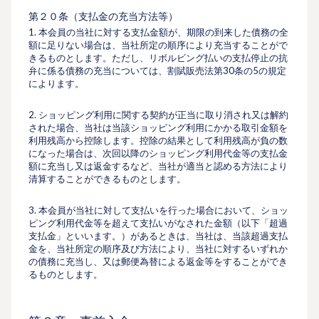
第２０条（⽀払⾦の充当⽅法等）
1. 本会員の当社に対する⽀払⾦額が、期限の到来した債務の全
額に⾜りない場合は、当社所定の順序により充当することがで
きるものとします。ただし、リボルビング払いの⽀払停⽌の抗
弁に係る債務の充当については、割賦販売法第30条の5の規定
によります。
2. ショッピング利⽤に関する契約が正当に取り消され又は解約
された場合、当社は当該ショッピング利用にかかる取引金額を
利用残高から控除します。控除の結果として利用残高が負の数
になった場合は、次回以降のショッピング利用代金等の⽀払⾦
額に充当し又は返⾦するなど、当社が適当と認める⽅法により
清算することができるものとします。
3. 本会員が当社に対して⽀払いを⾏った場合において、ショッ
ピング利⽤代⾦等を超えて⽀払いがなされた⾦額（以下「超過
⽀払⾦」といいます。）があるときは、当社は、当該超過⽀払
⾦を、当社所定の順序及び⽅法により、当社に対するいずれか
の債務に充当し、⼜は郵便為替による返⾦等をすることができ
るものとします。