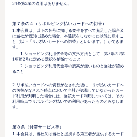
34条第3項の適用はありません。
第７条の４（リボルビング払いカードへの切替）
1. 本会員は、以下の各号に掲げる要件をすべて充足した場合又
は当社が個別に認めた場合、本選択をしなかった状態に戻すこ
と（以下「リボ払いカードへの切替」といいます。）ができま
す。
1. ショッピング利⽤代⾦等の支払方法として、第7条の2第
1項第2号に定める選択を解除すること
2. ショッピング利用代金等の残高が無いものと当社が認め
ること
2. リボ払いカードへの切替がなされた後に、リボ払いカードへ
の切替がなされた時点において当社が認識していなかったカー
ド利用が判明した場合には、当該カード利用については、その
利用時点でリボルビング払いでの利用があったものとみなしま
す。
第８条（付帯サービス等）
1. 本会員は、当社又は当社と提携する第三者が提供するカード