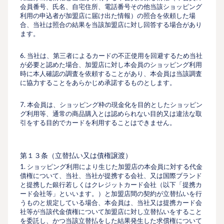
会員番号、⽒名、⾃宅住所、電話番号その他当該ショッピング
利⽤の申込者が加盟店に届け出た情報）の照合を依頼した場
合、当社は照合の結果を当該加盟店に対し回答する場合があり
ます。
6. 当社は、第三者によるカードの不正使⽤を回避するため当社
が必要と認めた場合、加盟店に対し本会員のショッピング利⽤
時に本⼈確認の調査を依頼することがあり、本会員は当該調査
に協⼒することをあらかじめ承諾するものとします。
7. 本会員は、ショッピング枠の現⾦化を⽬的としたショッピン
グ利⽤等、通常の商品購⼊とは認められない⽬的又は違法な取
引をする⽬的でカードを利⽤することはできません。
第１３条（⽴替払い又は債権譲渡）
1. ショッピング利用により生じた加盟店の本会員に対する代金
債権について、当社、当社が提携する会社、又は国際ブランド
と提携した銀行若しくはクレジットカード会社（以下「提携カ
ード会社等」といいます。）と加盟店間の契約が立替払いを行
うものと規定している場合、本会員は、当社又は提携カード会
社等が当該代金債権について加盟店に対し立替払いをすること
を委託し、かつ当該立替払をした結果発生した求償権について