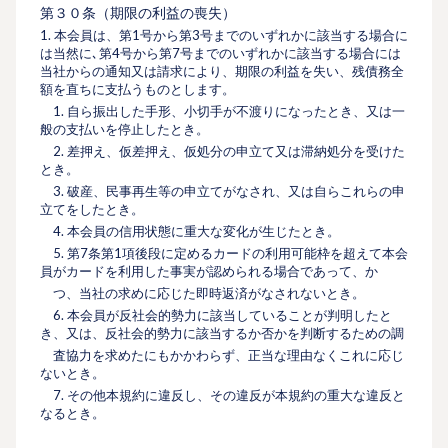
第３０条（期限の利益の喪失）
1. 本会員は、第1号から第3号までのいずれかに該当する場合に
は当然に､第4号から第7号までのいずれかに該当する場合には
当社からの通知又は請求により、期限の利益を失い、残債務全
額を直ちに⽀払うものとします。
1. ⾃ら振出した⼿形、⼩切⼿が不渡りになったとき、又は⼀
般の⽀払いを停⽌したとき。
2. 差押え、仮差押え、仮処分の申⽴て又は滞納処分を受けた
とき。
3. 破産、⺠事再⽣等の申⽴てがなされ、又は⾃らこれらの申
⽴てをしたとき。
4. 本会員の信⽤状態に重⼤な変化が⽣じたとき。
5. 第7条第1項後段に定めるカードの利用可能枠を超えて本会
員がカードを利用した事実が認められる場合であって、か
つ、当社の求めに応じた即時返済がなされないとき。
6. 本会員が反社会的勢⼒に該当していることが判明したと
き、又は、反社会的勢⼒に該当するか否かを判断するための調
査協⼒を求めたにもかかわらず、正当な理由なくこれに応じ
ないとき。
7. その他本規約に違反し、その違反が本規約の重⼤な違反と
なるとき。