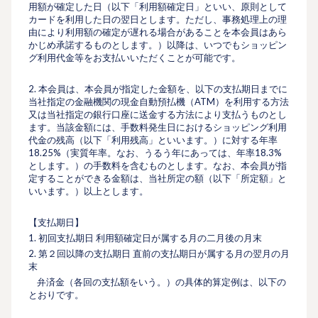
⽤額が確定した日（以下「利用額確定日」といい、原則として
カードを利用した日の翌日とします。ただし、事務処理上の理
由により利用額の確定が遅れる場合があることを本会員はあら
かじめ承諾するものとします。）以降は、いつでもショッピン
グ利用代金等をお支払いいただくことが可能です。
2. 本会員は、本会員が指定した⾦額を、以下の⽀払期⽇までに
当社指定の⾦融機関の現⾦⾃動預払機（ATM）を利⽤する⽅法
又は当社指定の銀行口座に送金する方法により⽀払うものとし
ます。当該⾦額には、⼿数料発⽣⽇におけるショッピング利⽤
代⾦の残⾼（以下「利⽤残⾼」といいます。）に対する年率
18.25%（実質年率。なお、うるう年にあっては、年率18.3%
とします。）の⼿数料を含むものとします。なお、本会員が指
定することができる⾦額は、当社所定の額（以下「所定額」と
いいます。）以上とします。
【⽀払期⽇】
1. 初回⽀払期⽇ 利⽤額確定⽇が属する月の二月後の月末
2. 第２回以降の⽀払期⽇ 直前の⽀払期⽇が属する月の翌月の月
末
弁済⾦（各回の⽀払額をいう。）の具体的算定例は、以下の
とおりです。