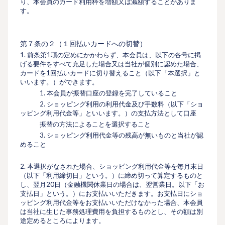
り、本会員のカード利⽤枠を増額又は減額することがありま
す。
第７条の２（１回払いカードへの切替）
1. 前条第1項の定めにかかわらず、本会員は、以下の各号に掲
げる要件をすべて充足した場合又は当社が個別に認めた場合、
カードを1回払いカードに切り替えること（以下「本選択」と
いいます。）ができます。
1. 本会員が振替口座の登録を完了していること
2. ショッピング利用の利⽤代⾦及び⼿数料（以下「ショ
ッピング利⽤代⾦等」といいます。）の支払方法として口座
振替の方法によることを選択すること
3. ショッピング利用代金等の残高が無いものと当社が認
めること
2. 本選択がなされた場合、ショッピング利用代金等を毎月末日
（以下「利用締切日」という。）に締め切って算定するものと
し、翌月20日（金融機関休業日の場合は、翌営業日。以下「お
支払日」という。）にお支払いいただきます。お支払日にショ
ッピング利用代金等をお支払いいただけなかった場合、本会員
は当社に生じた事務処理費用を負担するものとし、その額は別
途定めるところによります。