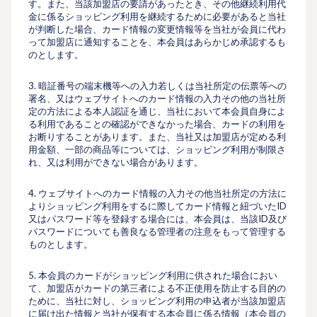
す。また、当該加盟店の要請があったとき、その他継続利⽤代
⾦に係るショッピング利⽤を継続するために必要があると当社
が判断した場合、カード情報の変更情報等を当社が会員に代わ
って加盟店に通知することを、本会員はあらかじめ承認するも
のとします。
3. 暗証番号の端末機等への⼊⼒若しくは当社所定の伝票等への
署名、又はウェブサイトへのカード情報の入力その他の当社所
定の⽅法による本⼈認証を通じ、当社において本会員自身によ
る利用であることの確認ができなかった場合、カードの利⽤を
お断りすることがあります。また、当社又は加盟店が定める利
⽤⾦額、⼀部の商品等については、ショッピング利⽤が制限さ
れ、又は利⽤ができない場合があります。
4. ウェブサイトへのカード情報の入力その他当社所定の方法に
よりショッピング利用をするに際してカード情報と紐づいたID
又はパスワード等を登録する場合には、本会員は、当該ID及び
パスワードについても善良なる管理者の注意をもって管理する
ものとします。
5. 本会員のカードがショッピング利用に供された場合におい
て、加盟店がカードの第三者による不正使⽤を防⽌する⽬的の
ために、当社に対し、ショッピング利用の申込者が当該加盟店
に届け出た情報と当社が保有する本会員に係る情報（本会員の