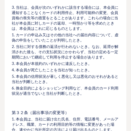
3. 当社は、会員が次のいずれかに該当する場合には、本会員に
通知することなくカードの利⽤停⽌、利⽤可能枠の変更、会員
資格の喪失等の措置をとることがあります。これらの場合に当
社が本会員に対しカードの返却、⼀時預かり等を求めたとき
は、本会員はこれに応じるものとします。
1. カードの申込み又はその他の当社への届出内容について、虚
偽の申告をしていたことが判明したとき。
2. 当社に対する債務の返済が⾏われないとき。なお、延滞が解
消された後も、その⽀払状況にかかわらず、当社の定める⼀定
期間において継続して利⽤を停⽌する場合があります。
3. 本会員が本規約のいずれかに違反したとき。
4. 本会員が死亡したことを当社が知ったとき。
5. 本会員の信⽤状況が著しく悪化し又は悪化のおそれがあると
当社が判断したとき。
6. 換⾦⽬的によるショッピング利⽤など、本会員のカード利⽤
状況が適当でないと当社が判断したとき。
第３２条（届出事項の変更等）
1. 本会員は、当社に届け出た⽒名、住所、電話番号、メールア
ドレス、職業、カードの利⽤⽬的等の情報に変更があった場
合、速やかに当社所定の⽅法により届け出るものとします。