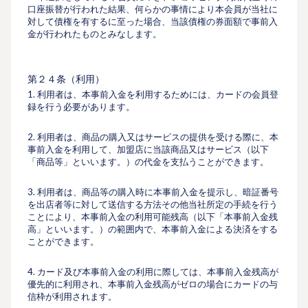
口座振替が行われた結果、何らかの事情により本会員が当社に
対して債権を有するに至った場合、当該債権の券面額で事前入
金が行われたものとみなします。
第２４条（利用）
1. 利用者は、本事前入金を利用するためには、カードの会員登
録を行う必要があります。
2. 利用者は、商品の購入又はサービスの提供を受ける際に、本
事前入金を利用して、加盟店に当該商品又はサービス（以下
「商品等」といいます。）の代金を支払うことができます。
3. 利用者は、商品等の購入時に本事前入金を提示し、暗証番号
を出店者等に対して送信する方法その他当社所定の手続を行う
ことにより、本事前入金の利用可能残高（以下「本事前入金残
高」といいます。）の範囲内で、本事前入金による決済をする
ことができます。
4. カード及び本事前入金の利用に際しては、本事前入金残高が
優先的に利用され、本事前入金残高がゼロの場合にカードの与
信枠が利用されます。