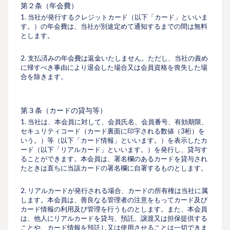
第２条（年会費）
1. 当社が発⾏するクレジットカード（以下「カード」といいま
す。）の年会費は、当社が別途定めて通知するまでの間は無料
とします。
2. ⽀払済みの年会費は返金いたしません。ただし、当社の責め
に帰すべき事由により退会した場合又は会員資格を喪失した場
合を除きます。
第３条（カードの貸与等）
1. 当社は、本会員に対して、会員⽒名、会員番号、有効期限、
セキュリティコード（カード裏⾯に印字される数値（3桁）を
いう。）等（以下「カード情報」といいます。）を表⽰したカ
ード（以下「リアルカード」といいます。）を発⾏し、貸与す
ることができます。本会員は、署名欄のあるカードを貸与され
たときは直ちに当該カードの署名欄に⾃署するものとします。
2. リアルカードが発行される場合、カードの所有権は当社に属
します。本会員は、善良なる管理者の注意をもってカード及び
カード情報の利⽤及び管理を⾏うものとします。また、本会員
は、他⼈にリアルカードを貸与、預託、譲渡又は担保提供する
ことや、カード情報を預託し又は使⽤させることは⼀切できま