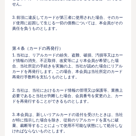
せん。
3. 前項に違反してカードが第三者に使⽤された場合、そのカー
ド使⽤に起因して⽣じる⼀切の債務については、本会員がその
責任を負うものとします。
第４条（カードの再発⾏）
1. 当社は、リアルカードの紛失、盗難、破損、汚損等又はカー
ド情報の消失、不正取得、改変等により本会員が希望した場
合、当社所定の⼿続きを実施の上、当社が認めた場合にリアル
カードを再発⾏します。この場合、本会員は当社所定のカード
再発⾏⼿数料を⽀払うものとします。
2. 当社は、当社におけるカード情報の管理又は保護等、業務上
必要であると当社が判断した場合、会員番号を変更の上、カー
ドを再発⾏することができるものとします。
3. 本会員は、新しいリアルカードの送付を受けたときは、当社
が特に指⽰した場合を除き、従前のリアルカードを直ちに破
棄、裁断等することによって使⽤不可能な状態にして処分しな
ければならないものとします。