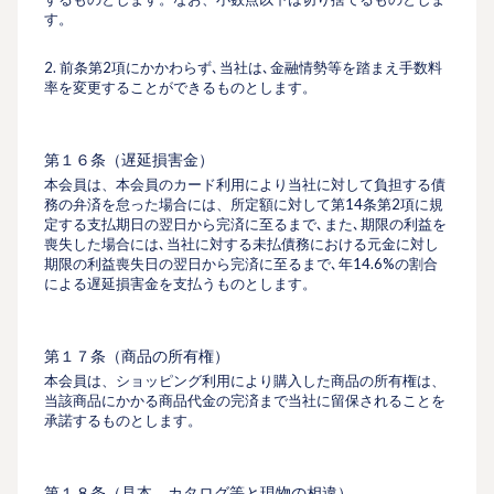
す。
2. 前条第2項にかかわらず､当社は､⾦融情勢等を踏まえ手数料
率を変更することができるものとします。
第１６条（遅延損害⾦）
本会員は、本会員のカード利⽤により当社に対して負担する債
務の弁済を怠った場合には、所定額に対して第14条第2項に規
定する支払期⽇の翌⽇から完済に⾄るまで､また､期限の利益を
喪失した場合には､当社に対する未払債務における元⾦に対し
期限の利益喪失⽇の翌⽇から完済に⾄るまで､年14.6%の割合
による遅延損害⾦を⽀払うものとします。
第１７条（商品の所有権）
本会員は、ショッピング利⽤により購⼊した商品の所有権は、
当該商品にかかる商品代⾦の完済まで当社に留保されることを
承諾するものとします。
第１８条（⾒本、カタログ等と現物の相違）