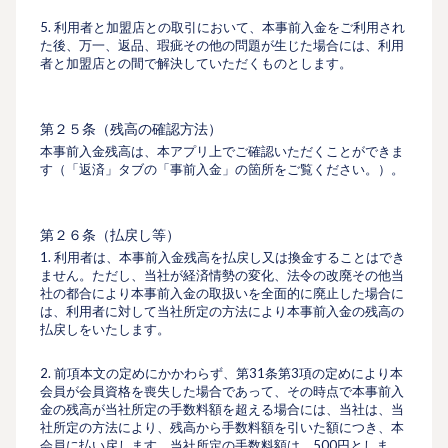
5. 利用者と加盟店との取引において、本事前入金をご利用され
た後、万一、返品、瑕疵その他の問題が生じた場合には、利用
者と加盟店との間で解決していただくものとします。
第２５条（残高の確認方法）
本事前入金残高は、本アプリ上でご確認いただくことができま
す（「返済」タブの「事前入金」の箇所をご覧ください。）。
第２６条（払戻し等）
1. 利用者は、本事前入金残高を払戻し又は換金することはでき
ません。ただし、当社が経済情勢の変化、法令の改廃その他当
社の都合により本事前入金の取扱いを全面的に廃止した場合に
は、利用者に対して当社所定の方法により本事前入金の残高の
払戻しをいたします。
2. 前項本文の定めにかかわらず、第31条第3項の定めにより本
会員が会員資格を喪失した場合であって、その時点で本事前入
金の残高が当社所定の手数料額を超える場合には、当社は、当
社所定の方法により、残高から手数料額を引いた額につき、本
会員に払い戻します。当社所定の手数料額は、500円としま