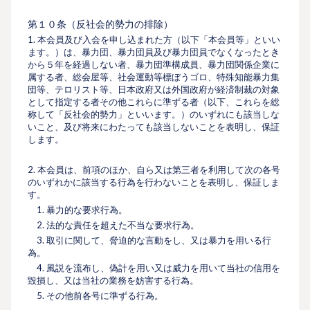
第１０条（反社会的勢⼒の排除）
1. 本会員及び⼊会を申し込まれた⽅（以下「本会員等」といい
ます。）は、暴⼒団、暴⼒団員及び暴⼒団員でなくなったとき
から５年を経過しない者、暴⼒団準構成員、暴⼒団関係企業に
属する者、総会屋等、社会運動等標ぼうゴロ、特殊知能暴⼒集
団等、テロリスト等、⽇本政府又は外国政府が経済制裁の対象
として指定する者その他これらに準ずる者（以下、これらを総
称して「反社会的勢⼒」といいます。）のいずれにも該当しな
いこと、及び将来にわたっても該当しないことを表明し、保証
します。
2. 本会員は、前項のほか、⾃ら又は第三者を利⽤して次の各号
のいずれかに該当する⾏為を⾏わないことを表明し、保証しま
す。
1. 暴⼒的な要求⾏為。
2. 法的な責任を超えた不当な要求⾏為。
3. 取引に関して、脅迫的な⾔動をし、又は暴⼒を⽤いる⾏
為。
4. ⾵説を流布し、偽計を⽤い又は威⼒を⽤いて当社の信⽤を
毀損し、又は当社の業務を妨害する⾏為。
5. その他前各号に準ずる⾏為。