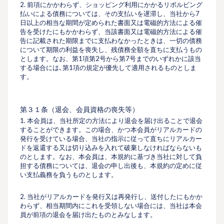
2. 前項にかかわらず、ショッピング利⽤にかかるリボルビング
払いによる債務については、その⽀払いを遅滞し、当社から7
⽇以上の相当な期間が定められた書⾯又は電磁的方法による催
告を受けたにもかかわらず、当該書⾯又は電磁的方法による催
告に記載された期限までに⽀払わなかったときは、一切の債務
について期限の利益を喪失し、残債務全額を直ちに支払うもの
とします。なお、第1項第2号から第7号までのいずれかに該当
する場合には､第1項の規定が優先して適⽤されるものとしま
す。
第３１条（退会、会員資格の喪失等）
1. 本会員は、当社所定の⽅法により退会を届け出ることで退会
することができます。この場合、かつ本会員がリアルカードの
発行を受けている場合、当社の指⽰に従って直ちにリアルカー
ドを返還する又は切り込みを⼊れて破棄しなければならないも
のとします。なお、本会員は、本規約に基づき当社に対して負
担する債務については、退会の申し出後も、本規約の定めに従
い⽀払義務を負うものとします。
2. 当社がリアルカードを発⾏又は再発⾏し、送付したにもかか
わらず、相当期間内にこれを受領しない場合には、当社は本会
員が前項の退会を届け出たものとみなします。