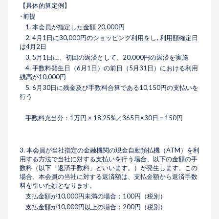
【具体的算定例】
･前提
1. 本会員が指定した⾦額 20,000円
2. 4⽉1⽇に30,000円のショッピング利⽤をし､利⽤額確定⽇
は4⽉2⽇
3. 5月1日に、初回の返済として、20,000円の返済を実施
4. ⼿数料発⽣⽇（6⽉1⽇）の前⽇（5⽉31⽇）における利⽤
残⾼が10,000円
5. 6⽉30⽇に残金及び手数料合算である10,150円の⽀払いを
⾏う
手数料充当分：1万円 × 18.25%／365日×30日＝150円
3. 本会員が当社指定の⾦融機関の現⾦⾃動預払機（ATM）を利
⽤する⽅法で当社に対する支払いを行う場合、以下の金額の手
数料（以下「返済手数料」といいます。）が発生します。この
場合、本会員の当社に対する返済額は、支払金額から返済手数
料を引いた額となります。
支払金額が10,000円未満の場合：100円（税別）
支払金額が10,000円以上の場合：200円（税別）