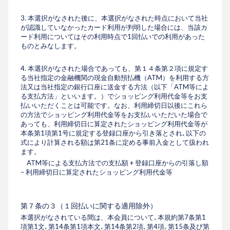
3. 本選択がなされた後に、本選択がなされた時点において当社
が認識していなかったカード利用が判明した場合には、当該カ
ード利用についてはその利用時点で1回払いでの利用があった
ものとみなします。
4. 本選択がなされた場合であっても、第１４条第２項に規定す
る当社指定の金融機関の現金自動預払機（ATM）を利用する方
法又は当社指定の銀行口座に送金する方法（以下「ATM等によ
る支払方法」といいます。）でショッピング利用代金等をお支
払いいただくことは可能です。なお、利用締切日以後にこれら
の方法でショッピング利用代金等をお支払いいただいた場合で
あっても、利用締切日に算定されたショッピング利用代金等が
本条第1項第1号に規定する登録口座から引き落とされ､以下の
式により計算される額は第21条に定める事前入金として扱われ
ます。
ATM等による支払方法での支払額 + 登録口座からの引落し額
– 利用締切日に算定されたショッピング利用代金等
第７条の３（１回払いに関する適用除外）
本選択がなされている間は、本会員について､本規約第7条第1
項第1文､第14条第1項本文､第14条第2項､第4項､第15条及び第