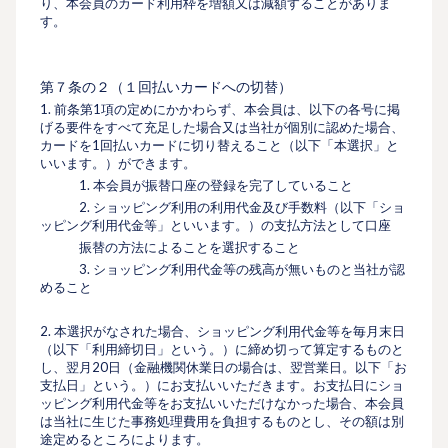
り、本会員のカード利⽤枠を増額又は減額することがありま
す。
第７条の２（１回払いカードへの切替）
1. 前条第1項の定めにかかわらず、本会員は、以下の各号に掲
げる要件をすべて充足した場合又は当社が個別に認めた場合、
カードを1回払いカードに切り替えること（以下「本選択」と
いいます。）ができます。
1. 本会員が振替口座の登録を完了していること
2. ショッピング利用の利⽤代⾦及び⼿数料（以下「ショ
ッピング利⽤代⾦等」といいます。）の支払方法として口座
振替の方法によることを選択すること
3. ショッピング利用代金等の残高が無いものと当社が認
めること
2. 本選択がなされた場合、ショッピング利用代金等を毎月末日
（以下「利用締切日」という。）に締め切って算定するものと
し、翌月20日（金融機関休業日の場合は、翌営業日。以下「お
支払日」という。）にお支払いいただきます。お支払日にショ
ッピング利用代金等をお支払いいただけなかった場合、本会員
は当社に生じた事務処理費用を負担するものとし、その額は別
途定めるところによります。