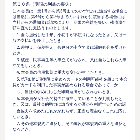
第３０条（期限の利益の喪失）
1. 本会員は、第1号から第3号までのいずれかに該当する場合に
は当然に､第4号から第7号までのいずれかに該当する場合には
当社からの通知又は請求により、期限の利益を失い、残債務全
額を直ちに⽀払うものとします。
1. ⾃ら振出した⼿形、⼩切⼿が不渡りになったとき、又は⼀
般の⽀払いを停⽌したとき。
2. 差押え、仮差押え、仮処分の申⽴て又は滞納処分を受けた
とき。
3. 破産、⺠事再⽣等の申⽴てがなされ、又は⾃らこれらの申
⽴てをしたとき。
4. 本会員の信⽤状態に重⼤な変化が⽣じたとき。
5. 第7条第1項後段に定めるカードの利用可能枠を超えて本会
員がカードを利用した事実が認められる場合であって、か
つ、当社の求めに応じた即時返済がなされないとき。
6. 本会員が反社会的勢⼒に該当していることが判明したと
き、又は、反社会的勢⼒に該当するか否かを判断するための調
査協⼒を求めたにもかかわらず、正当な理由なくこれに応じ
ないとき。
7. その他本規約に違反し、その違反が本規約の重⼤な違反と
なるとき。