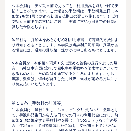
4. 本会員は、⽀払期⽇前であっても、利⽤残⾼を繰り上げて⽀
払うことができます。この場合の⼿数料は、手数料発生日（本
条第2項第1号で定める初回支払期日の翌日を指します。）以後
支払期日前までの支払いに対し、実際に⽀払う⽇までの⽇割計
算した⾦額とします。
5. 当社は、弁済⾦をあらかじめ利⽤明細書にて電磁的⽅法によ
り通知するものとします。本会員は当該利⽤明細書に異議があ
る場合には、通知の受領後、速やかに申し出るものとします。
6.本会員が、本条第２項第１文に定める義務の履行を怠った場
合、当社は本会員に対して回収事務手数料を請求することがで
きるものとし、その額は別途定めるところによります。なお、
当該手数料は、遅延が発生した月以降に当社が定める方法によ
りお支払いいただきます。
第１５条（⼿数料の計算等）
1. 本会員は、当社に対し、ショッピングリボ払いの⼿数料とし
て、⼿数料発⽣⽇から⽀払⽇までの⽇々の利⽤代⾦に対し、前
条第２項に規定する⼿数料率を乗じ、年365⽇（うるう年の場
合、年366⽇）で⽇割計算した⾦額を、⽀払期⽇までに後払い
するものとします。なお、⼩数点以下は切り捨てるものとしま