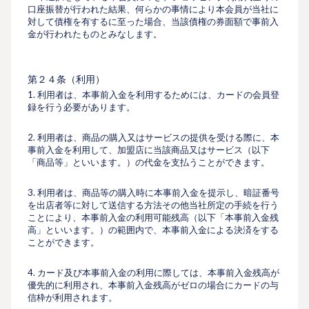
口座振替が行われた結果、何らかの事情により本会員が当社に
対して債権を有するに至った場合、当該債権の券面額で事前入
金が行われたものとみなします。
第２４条（利用）
1. 利用者は、本事前入金を利用するためには、カードの会員登
録を行う必要があります。
2. 利用者は、商品の購入又はサービスの提供を受ける際に、本
事前入金を利用して、加盟店に当該商品又はサービス（以下
「商品等」といいます。）の代金を支払うことができます。
3. 利用者は、商品等の購入時に本事前入金を提示し、暗証番号
を出店者等に対して送信する方法その他当社所定の手続を行う
ことにより、本事前入金の利用可能残高（以下「本事前入金残
高」といいます。）の範囲内で、本事前入金による決済をする
ことができます。
4. カード及び本事前入金の利用に際しては、本事前入金残高が
優先的に利用され、本事前入金残高がゼロの場合にカードの与
信枠が利用されます。