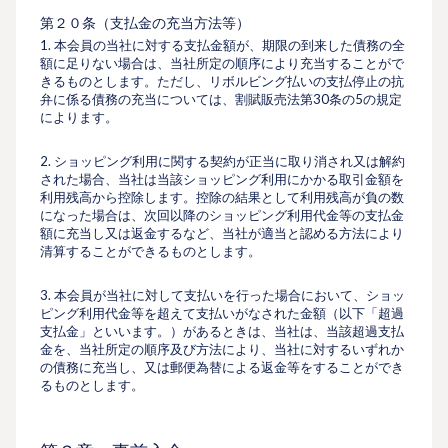
第２０条（⽀払⾦の充当⽅法等）
1. 本会員の当社に対する⽀払⾦額が、期限の到来した債務の全
額に⾜りない場合は、当社所定の順序により充当することがで
きるものとします。ただし、リボルビング払いの⽀払停⽌の抗
弁に係る債務の充当については、割賦販売法第30条の5の規定
によります。
2. ショッピング利⽤に関する契約が正当に取り消され又は解約
された場合、当社は当該ショッピング利用にかかる取引金額を
利用残高から控除します。控除の結果として利用残高が負の数
になった場合は、次回以降のショッピング利用代金等の⽀払⾦
額に充当し又は返⾦するなど、当社が適当と認める⽅法により
清算することができるものとします。
3. 本会員が当社に対して⽀払いを⾏った場合において、ショッ
ピング利⽤代⾦等を超えて⽀払いがなされた⾦額（以下「超過
⽀払⾦」といいます。）があるときは、当社は、当該超過⽀払
⾦を、当社所定の順序及び⽅法により、当社に対するいずれか
の債務に充当し、⼜は郵便為替による返⾦等をすることができ
るものとします。