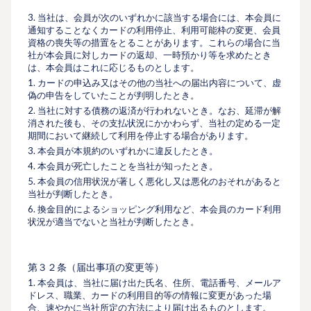
3. 当社は、会員が次のいずれかに該当する場合には、本会員に
通知することなくカードの利⽤停⽌、利⽤可能枠の変更、会員
資格の喪失等の措置をとることがあります。これらの場合に当
社が本会員に対しカードの返却、⼀時預かり等を求めたとき
は、本会員はこれに応じるものとします。
1. カードの申込み又はその他の当社への届出内容について、虚
偽の申告をしていたことが判明したとき。
2. 当社に対する債務の返済が⾏われないとき。なお、延滞が解
消された後も、その⽀払状況にかかわらず、当社の定める⼀定
期間において継続して利⽤を停⽌する場合があります。
3. 本会員が本規約のいずれかに違反したとき。
4. 本会員が死亡したことを当社が知ったとき。
5. 本会員の信⽤状況が著しく悪化し又は悪化のおそれがあると
当社が判断したとき。
6. 換⾦⽬的によるショッピング利⽤など、本会員のカード利⽤
状況が適当でないと当社が判断したとき。
第３２条（届出事項の変更等）
1. 本会員は、当社に届け出た⽒名、住所、電話番号、メールア
ドレス、職業、カードの利⽤⽬的等の情報に変更があった場
合、速やかに当社所定の⽅法により届け出るものとします。