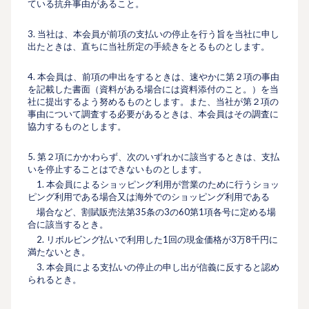
ている抗弁事由があること。
3. 当社は、本会員が前項の⽀払いの停⽌を⾏う旨を当社に申し
出たときは、直ちに当社所定の⼿続きをとるものとします。
4. 本会員は、前項の申出をするときは、速やかに第２項の事由
を記載した書⾯（資料がある場合には資料添付のこと。）を当
社に提出するよう努めるものとします。また、当社が第２項の
事由について調査する必要があるときは、本会員はその調査に
協⼒するものとします。
5. 第２項にかかわらず、次のいずれかに該当するときは、⽀払
いを停⽌することはできないものとします。
1. 本会員によるショッピング利⽤が営業のために⾏うショッ
ピング利⽤である場合又は海外でのショッピング利⽤である
場合など、割賦販売法第35条の3の60第1項各号に定める場
合に該当するとき。
2. リボルビング払いで利⽤した1回の現⾦価格が3万8千円に
満たないとき。
3. 本会員による⽀払いの停⽌の申し出が信義に反すると認め
られるとき。