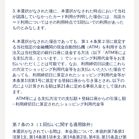
3. 本選択がなされた後に、本選択がなされた時点において当社
が認識していなかったカード利用が判明した場合には、当該カ
ード利用についてはその利用時点で1回払いでの利用があった
ものとみなします。
4. 本選択がなされた場合であっても、第１４条第２項に規定す
る当社指定の金融機関の現金自動預払機（ATM）を利用する方
法又は当社指定の銀行口座に送金する方法（以下「ATM等によ
る支払方法」といいます。）でショッピング利用代金等をお支
払いいただくことは可能です。なお、利用締切日以後にこれら
の方法でショッピング利用代金等をお支払いいただいた場合で
あっても、利用締切日に算定されたショッピング利用代金等が
本条第1項第1号に規定する登録口座から引き落とされ､以下の
式により計算される額は第21条に定める事前入金として扱われ
ます。
ATM等による支払方法での支払額 + 登録口座からの引落し額
– 利用締切日に算定されたショッピング利用代金等
第７条の３（１回払いに関する適用除外）
本選択がなされている間は、本会員について､本規約第7条第1
項第1文､第14条第1項本文､第14条第2項､第4項､第15条及び第