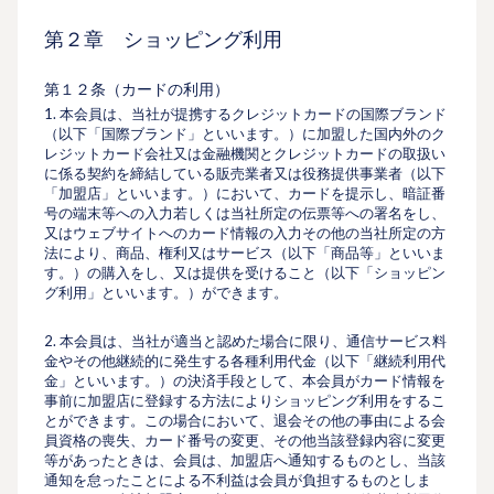
第２章 ショッピング利⽤
第１２条（カードの利⽤）
1. 本会員は、当社が提携するクレジットカードの国際ブランド
（以下「国際ブランド」といいます。）に加盟した国内外のク
レジットカード会社又は⾦融機関とクレジットカードの取扱い
に係る契約を締結している販売業者又は役務提供事業者（以下
「加盟店」といいます。）において、カードを提⽰し、暗証番
号の端末等への入力若しくは当社所定の伝票等への署名をし、
又はウェブサイトへのカード情報の入力その他の当社所定の⽅
法により、商品、権利又はサービス（以下「商品等」といいま
す。）の購入をし、又は提供を受けること（以下「ショッピン
グ利⽤」といいます。）ができます。
2. 本会員は、当社が適当と認めた場合に限り、通信サービス料
⾦やその他継続的に発⽣する各種利⽤代⾦（以下「継続利⽤代
⾦」といいます。）の決済⼿段として、本会員がカード情報を
事前に加盟店に登録する⽅法によりショッピング利⽤をするこ
とができます。この場合において、退会その他の事由による会
員資格の喪失、カード番号の変更、その他当該登録内容に変更
等があったときは、会員は、加盟店へ通知するものとし、当該
通知を怠ったことによる不利益は会員が負担するものとしま