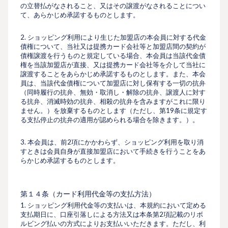
の立替払がなされること、又はその譲渡がなされることについ
て、あらかじめ承諾するものとします。
2. ショッピング利用により生じた加盟店の本会員に対する代金
債権について、当社又は提携カード会社等と加盟店間の契約が
債権譲渡を行うものと規定している場合、本会員は当該代金債
権を当該加盟店が直接、又は提携カード会社等を介して当社に
譲渡することをあらかじめ承諾するものとします。また、本会
員は、当該代金債権について加盟店に対し保有する一切の抗弁
（同時履行の抗弁、無効・取消し・解除の抗弁、譲渡人に対す
る抗弁、消滅時効の抗弁、相殺の抗弁を含みますがこれに限り
ません。）を放棄するものとします（ただし、第19条に規定す
る支払停止の抗弁の適用が認められる場合を除きます。）。
3. 本会員は、前2項にかかわらず、ショッピング利⽤を取り消
すときは会員⾃⾝が直接加盟店において⼿続きを⾏うことをあ
らかじめ承諾するものとします。
第１４条（カード利⽤代⾦等の⽀払⽅法）
1. ショッピング利用代金等の⽀払いは、本規約において定める
⽀払期⽇に、口座引落しによる方法又は本条第2項記載のリボ
ルビング払いの⽅式によりお⽀払いいただきます。ただし、利