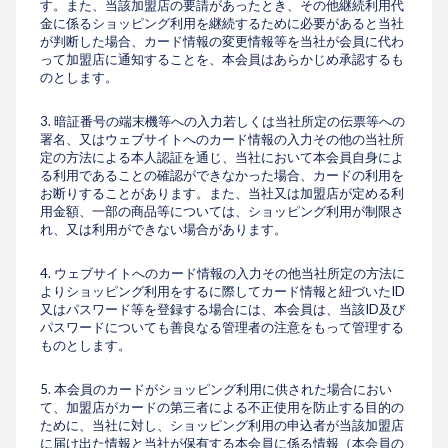
す。また、当該加盟店の要請があったとき、その他継続利⽤代
⾦に係るショッピング利⽤を継続するために必要があると当社
が判断した場合、カード情報の変更情報等を当社が会員に代わ
って加盟店に通知することを、本会員はあらかじめ承認するも
のとします。
3. 暗証番号の端末機等への⼊⼒若しくは当社所定の伝票等への
署名、又はウェブサイトへのカード情報の入力その他の当社所
定の⽅法による本⼈認証を通じ、当社において本会員自身によ
る利用であることの確認ができなかった場合、カードの利⽤を
お断りすることがあります。また、当社又は加盟店が定める利
⽤⾦額、⼀部の商品等については、ショッピング利⽤が制限さ
れ、又は利⽤ができない場合があります。
4. ウェブサイトへのカード情報の入力その他当社所定の方法に
よりショッピング利用をするに際してカード情報と紐づいたID
又はパスワード等を登録する場合には、本会員は、当該ID及び
パスワードについても善良なる管理者の注意をもって管理する
ものとします。
5. 本会員のカードがショッピング利用に供された場合におい
て、加盟店がカードの第三者による不正使⽤を防⽌する⽬的の
ために、当社に対し、ショッピング利用の申込者が当該加盟店
に届け出た情報と当社が保有する本会員に係る情報（本会員の