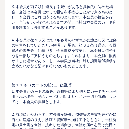
3. 本会員が前２項に違反する疑いがあると具体的に認めた場
合、当社は本会員に対して報告を求めることができるものと
し、本会員はこれに応じるものとします。本会員が報告を⾏
い、当該疑いが解消されるまでの間、当社は本会員のカード利
⽤を制限又は停⽌することがあります。
4. 本会員が第１項又は第２項各号のいずれかに該当し又は虚偽
の申告をしていたことが判明した場合、第３１条（退会、会員
資格の喪失等）に基づき、会員資格を喪失し、本会員は債務全
額を⼀括して⽀払うものとします。これにより、本会員に損害
が⽣じた場合であっても、本会員は当社に対し損害賠償請求を
含めたいかなる請求も⾏わないものとします。
第１１条（カードの紛失、盗難等）
1. 本会員がカードの紛失、盗難等により他⼈にカードを不正利
⽤された場合、そのカード利⽤により⽣じた⼀切の債務につい
ては、本会員の負担とします。
2. 前項にかかわらず、本会員が紛失、盗難等の事実を速やかに
当社に連絡のうえ、所轄の警察署へ届け出るとともに、当社所
定の届出書を当社に提出した場合は、当社が届出を受けた⽇の