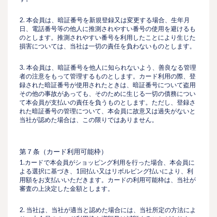
2. 本会員は、暗証番号を新規登録又は変更する場合、⽣年⽉
⽇、電話番号等の他⼈に推測されやすい番号の使⽤を避けるも
のとします。推測されやすい番号を利⽤したことにより⽣じた
損害については、当社は⼀切の責任を負わないものとします。
3. 本会員は、暗証番号を他⼈に知られないよう、善良なる管理
者の注意をもって管理するものとします。カード利⽤の際、登
録された暗証番号が使⽤されたときは、暗証番号について盗⽤
その他の事故があっても、そのために⽣じる⼀切の債務につい
て本会員が⽀払いの責任を負うものとします。ただし、登録さ
れた暗証番号の管理について、本会員に故意又は過失がないと
当社が認めた場合は、この限りではありません。
第７条（カード利⽤可能枠）
1.カードで本会員がショッピング利用を行った場合、本会員に
よる選択に基づき、1回払い又はリボルビング払いにより、利
用額をお支払いいただきます。カードの利⽤可能枠は、当社が
審査の上決定した⾦額とします。
2. 当社は、当社が適当と認めた場合には、当社所定の⽅法によ