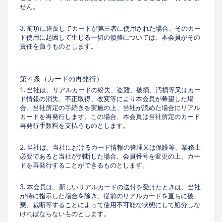
せん。
3. 前項に違反してカードが第三者に使⽤された場合、そのカー
ド使⽤に起因して⽣じる⼀切の債務については、本会員がその
責任を負うものとします。
第４条（カードの再発⾏）
1. 当社は、リアルカードの紛失、盗難、破損、汚損等又はカー
ド情報の消失、不正取得、改変等により本会員が希望した場
合、当社所定の⼿続きを実施の上、当社が認めた場合にリアル
カードを再発⾏します。この場合、本会員は当社所定のカード
再発⾏⼿数料を⽀払うものとします。
2. 当社は、当社におけるカード情報の管理又は保護等、業務上
必要であると当社が判断した場合、会員番号を変更の上、カー
ドを再発⾏することができるものとします。
3. 本会員は、新しいリアルカードの送付を受けたときは、当社
が特に指⽰した場合を除き、従前のリアルカードを直ちに破
棄、裁断等することによって使⽤不可能な状態にして処分しな
ければならないものとします。