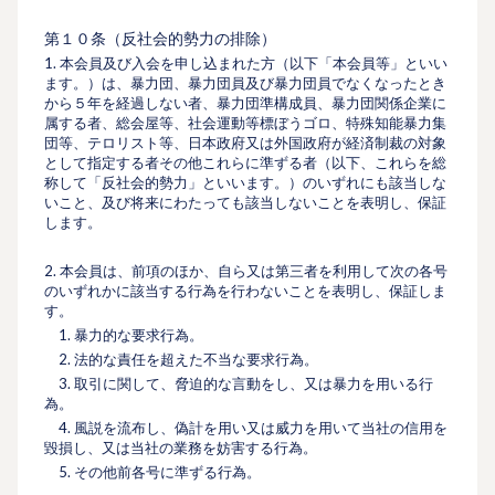
第１０条（反社会的勢⼒の排除）
1. 本会員及び⼊会を申し込まれた⽅（以下「本会員等」といい
ます。）は、暴⼒団、暴⼒団員及び暴⼒団員でなくなったとき
から５年を経過しない者、暴⼒団準構成員、暴⼒団関係企業に
属する者、総会屋等、社会運動等標ぼうゴロ、特殊知能暴⼒集
団等、テロリスト等、⽇本政府又は外国政府が経済制裁の対象
として指定する者その他これらに準ずる者（以下、これらを総
称して「反社会的勢⼒」といいます。）のいずれにも該当しな
いこと、及び将来にわたっても該当しないことを表明し、保証
します。
2. 本会員は、前項のほか、⾃ら又は第三者を利⽤して次の各号
のいずれかに該当する⾏為を⾏わないことを表明し、保証しま
す。
1. 暴⼒的な要求⾏為。
2. 法的な責任を超えた不当な要求⾏為。
3. 取引に関して、脅迫的な⾔動をし、又は暴⼒を⽤いる⾏
為。
4. ⾵説を流布し、偽計を⽤い又は威⼒を⽤いて当社の信⽤を
毀損し、又は当社の業務を妨害する⾏為。
5. その他前各号に準ずる⾏為。