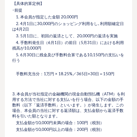
【具体的算定例】
･前提
1. 本会員が指定した⾦額 20,000円
2. 4⽉1⽇に30,000円のショッピング利⽤をし､利⽤額確定⽇
は4⽉2⽇
3. 5月1日に、初回の返済として、20,000円の返済を実施
4. ⼿数料発⽣⽇（6⽉1⽇）の前⽇（5⽉31⽇）における利⽤
残⾼が10,000円
5. 6⽉30⽇に残金及び手数料合算である10,150円の⽀払いを
⾏う
手数料充当分：1万円 × 18.25%／365日×30日＝150円
3. 本会員が当社指定の⾦融機関の現⾦⾃動預払機（ATM）を利
⽤する⽅法で当社に対する支払いを行う場合、以下の金額の手
数料（以下「返済手数料」といいます。）が発生します。この
場合、本会員の当社に対する返済額は、支払金額から返済手数
料を引いた額となります。
支払金額が10,000円未満の場合：100円（税別）
支払金額が10,000円以上の場合：200円（税別）