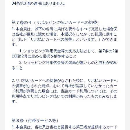
34条第3項の適用はありません。
第７条の４（リボルビング払いカードへの切替）
1. 本会員は、以下の各号に掲げる要件をすべて充足した場合又
は当社が個別に認めた場合、本選択をしなかった状態に戻すこ
と（以下「リボ払いカードへの切替」といいます。）ができま
す。
1. ショッピング利⽤代⾦等の支払方法として、第7条の2第
1項第2号に定める選択を解除すること
2. ショッピング利用代金等の残高が無いものと当社が認め
ること
2. リボ払いカードへの切替がなされた後に、リボ払いカードへ
の切替がなされた時点において当社が認識していなかったカー
ド利用が判明した場合には、当該カード利用については、その
利用時点でリボルビング払いでの利用があったものとみなしま
す。
第８条（付帯サービス等）
1. 本会員は、当社又は当社と提携する第三者が提供するカード