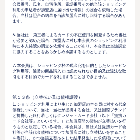
会員番号、⽒名、⾃宅住所、電話番号その他当該ショッピング
利⽤の申込者が加盟店に届け出た情報）の照合を依頼した場
合、当社は照合の結果を当該加盟店に対し回答する場合があり
ます。
6. 当社は、第三者によるカードの不正使⽤を回避するため当社
が必要と認めた場合、加盟店に対し本会員のショッピング利⽤
時に本⼈確認の調査を依頼することがあり、本会員は当該調査
に協⼒することをあらかじめ承諾するものとします。
7. 本会員は、ショッピング枠の現⾦化を⽬的としたショッピン
グ利⽤等、通常の商品購⼊とは認められない⽬的又は違法な取
引をする⽬的でカードを利⽤することはできません。
第１３条（⽴替払い又は債権譲渡）
1. ショッピング利用により生じた加盟店の本会員に対する代金
債権について、当社、当社が提携する会社、又は国際ブランド
と提携した銀行若しくはクレジットカード会社（以下「提携カ
ード会社等」といいます。）と加盟店間の契約が立替払いを行
うものと規定している場合、本会員は、当社又は提携カード会
社等が当該代金債権について加盟店に対し立替払いをすること
を委託し、かつ当該立替払をした結果発生した求償権について