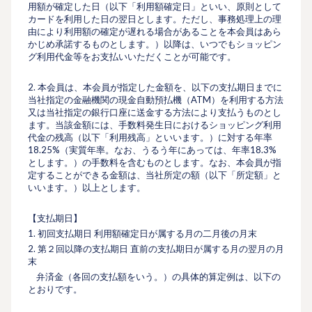
⽤額が確定した日（以下「利用額確定日」といい、原則として
カードを利用した日の翌日とします。ただし、事務処理上の理
由により利用額の確定が遅れる場合があることを本会員はあら
かじめ承諾するものとします。）以降は、いつでもショッピン
グ利用代金等をお支払いいただくことが可能です。
2. 本会員は、本会員が指定した⾦額を、以下の⽀払期⽇までに
当社指定の⾦融機関の現⾦⾃動預払機（ATM）を利⽤する⽅法
又は当社指定の銀行口座に送金する方法により⽀払うものとし
ます。当該⾦額には、⼿数料発⽣⽇におけるショッピング利⽤
代⾦の残⾼（以下「利⽤残⾼」といいます。）に対する年率
18.25%（実質年率。なお、うるう年にあっては、年率18.3%
とします。）の⼿数料を含むものとします。なお、本会員が指
定することができる⾦額は、当社所定の額（以下「所定額」と
いいます。）以上とします。
【⽀払期⽇】
1. 初回⽀払期⽇ 利⽤額確定⽇が属する月の二月後の月末
2. 第２回以降の⽀払期⽇ 直前の⽀払期⽇が属する月の翌月の月
末
弁済⾦（各回の⽀払額をいう。）の具体的算定例は、以下の
とおりです。