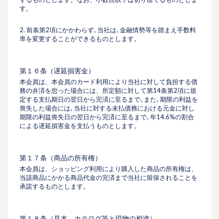
す。
2. 前条第2項にかかわらず､当社は､⾦融情勢等を踏まえ手数料
率を変更することができるものとします。
第１６条（遅延損害⾦）
本会員は、本会員のカード利⽤により当社に対して負担する債
務の弁済を怠った場合には、所定額に対して第14条第2項に規
定する支払期⽇の翌⽇から完済に⾄るまで､また､期限の利益を
喪失した場合には､当社に対する未払債務における元⾦に対し
期限の利益喪失⽇の翌⽇から完済に⾄るまで､年14.6%の割合
による遅延損害⾦を⽀払うものとします。
第１７条（商品の所有権）
本会員は、ショッピング利⽤により購⼊した商品の所有権は、
当該商品にかかる商品代⾦の完済まで当社に留保されることを
承諾するものとします。
第１８条（⾒本、カタログ等と現物の相違）