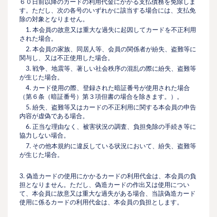
６０⽇前以降のカードの利⽤代⾦にかかる⽀払債務を免除しま
す。ただし、次の各号のいずれかに該当する場合には、⽀払免
除の対象となりません。
1. 本会員の故意又は重⼤な過失に起因してカードを不正利用
された場合。
2. 本会員の家族、同居⼈等、会員の関係者が紛失、盗難等に
関与し、又は不正使⽤した場合。
3. 戦争、地震等、著しい社会秩序の混乱の際に紛失、盗難等
が⽣じた場合。
4. カード使⽤の際、登録された暗証番号が使⽤された場合
（第６条（暗証番号）第３項但書の場合を除きます。）。
5. 紛失、盗難等又はカードの不正利⽤に関する本会員の申告
内容が虚偽である場合。
6. 正当な理由なく、被害状況の調査、負担免除の⼿続き等に
協⼒しない場合。
7. その他本規約に違反している状況において、紛失、盗難等
が⽣じた場合。
3. 偽造カードの使⽤にかかるカードの利⽤代⾦は、本会員の負
担となりません。ただし、偽造カードの作出又は使⽤につい
て、本会員に故意又は重⼤な過失がある場合、当該偽造カード
使⽤に係るカードの利⽤代⾦は、本会員の負担とします。