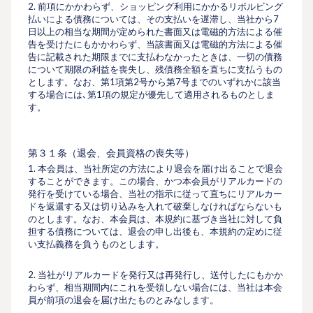
2. 前項にかかわらず、ショッピング利⽤にかかるリボルビング
払いによる債務については、その⽀払いを遅滞し、当社から7
⽇以上の相当な期間が定められた書⾯又は電磁的方法による催
告を受けたにもかかわらず、当該書⾯又は電磁的方法による催
告に記載された期限までに⽀払わなかったときは、一切の債務
について期限の利益を喪失し、残債務全額を直ちに支払うもの
とします。なお、第1項第2号から第7号までのいずれかに該当
する場合には､第1項の規定が優先して適⽤されるものとしま
す。
第３１条（退会、会員資格の喪失等）
1. 本会員は、当社所定の⽅法により退会を届け出ることで退会
することができます。この場合、かつ本会員がリアルカードの
発行を受けている場合、当社の指⽰に従って直ちにリアルカー
ドを返還する又は切り込みを⼊れて破棄しなければならないも
のとします。なお、本会員は、本規約に基づき当社に対して負
担する債務については、退会の申し出後も、本規約の定めに従
い⽀払義務を負うものとします。
2. 当社がリアルカードを発⾏又は再発⾏し、送付したにもかか
わらず、相当期間内にこれを受領しない場合には、当社は本会
員が前項の退会を届け出たものとみなします。