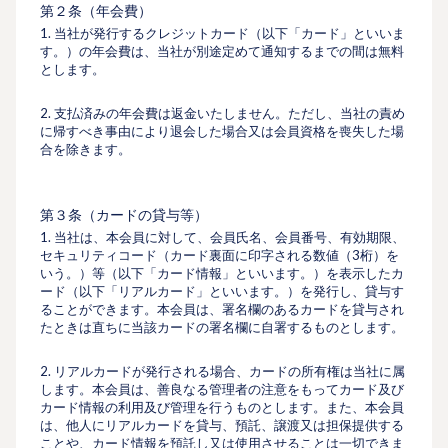
第２条（年会費）
1. 当社が発⾏するクレジットカード（以下「カード」といいま
す。）の年会費は、当社が別途定めて通知するまでの間は無料
とします。
2. ⽀払済みの年会費は返金いたしません。ただし、当社の責め
に帰すべき事由により退会した場合又は会員資格を喪失した場
合を除きます。
第３条（カードの貸与等）
1. 当社は、本会員に対して、会員⽒名、会員番号、有効期限、
セキュリティコード（カード裏⾯に印字される数値（3桁）を
いう。）等（以下「カード情報」といいます。）を表⽰したカ
ード（以下「リアルカード」といいます。）を発⾏し、貸与す
ることができます。本会員は、署名欄のあるカードを貸与され
たときは直ちに当該カードの署名欄に⾃署するものとします。
2. リアルカードが発行される場合、カードの所有権は当社に属
します。本会員は、善良なる管理者の注意をもってカード及び
カード情報の利⽤及び管理を⾏うものとします。また、本会員
は、他⼈にリアルカードを貸与、預託、譲渡又は担保提供する
ことや、カード情報を預託し又は使⽤させることは⼀切できま