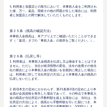
5. 利用者と加盟店との取引において、本事前入金をご利用され
た後、万一、返品、瑕疵その他の問題が生じた場合には、利用
者と加盟店との間で解決していただくものとします。
第２５条（残高の確認方法）
本事前入金残高は、本アプリ上でご確認いただくことができま
す（「返済」タブの「事前入金」の箇所をご覧ください。）。
第２６条（払戻し等）
1. 利用者は、本事前入金残高を払戻し又は換金することはでき
ません。ただし、当社が経済情勢の変化、法令の改廃その他当
社の都合により本事前入金の取扱いを全面的に廃止した場合に
は、利用者に対して当社所定の方法により本事前入金の残高の
払戻しをいたします。
2. 前項本文の定めにかかわらず、第31条第3項の定めにより本
会員が会員資格を喪失した場合であって、その時点で本事前入
金の残高が当社所定の手数料額を超える場合には、当社は、当
社所定の方法により、残高から手数料額を引いた額につき、本
会員に払い戻します。当社所定の手数料額は、500円としま