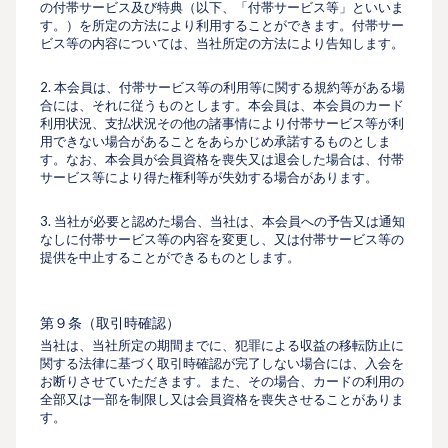
の付帯サービス及び特典（以下、「付帯サービス等」といいま
す。）を所定の⽅法により利⽤することができます。付帯サー
ビス等の内容については、当社所定の方法により告知します。
2. 本会員は、付帯サービス等の利⽤等に関する規約等がある場
合には、それに従うものとします。本会員は、本会員のカード
利用状況、支払状況その他の諸事情により付帯サービス等が利
⽤できない場合があることをあらかじめ承諾するものとしま
す。なお、本会員が会員資格を喪失又は退会した場合は、付帯
サービス等により得た権利等が失効する場合があります。
3. 当社が必要と認めた場合、当社は、本会員への予告又は通知
なしに付帯サービス等の内容を変更し、又は付帯サービス等の
提供を中止することができるものとします。
第９条（取引時確認）
当社は、当社所定の期間までに、犯罪による収益の移転防⽌に
関する法律に基づく取引時確認が完了しない場合には、⼊会を
お断りさせていただきます。また、その場合、カードの利⽤の
全部又は⼀部を制限し又は会員資格を喪失させることがありま
す。