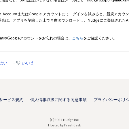
e
Account
またはGoogle アカウントにて
ログインを試みると、新規アカウン
場合は、アプリを削除した上で再度ダウンロードし、
Nudgeにご登録されたAp
nt
やGoogleアカウントをお忘れの場合は、
こちら
をご確認ください。
はい
いいえ
サービス規約
個人情報取扱に関する同意事項
プライバシーポリ
(C)2021 Nudge Inc.
Hosted by Freshdesk