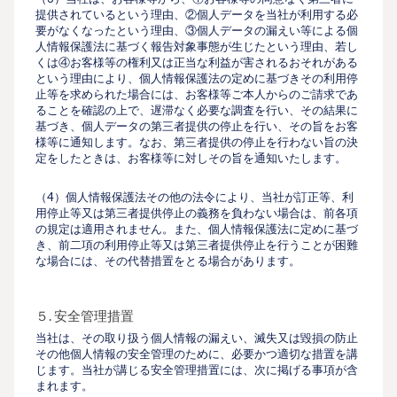
提供されているという理由、②個人データを当社が利用する必
要がなくなったという理由、③個人データの漏えい等による個
人情報保護法に基づく報告対象事態が生じたという理由、若し
くは④お客様等の権利又は正当な利益が害されるおそれがある
という理由により、個人情報保護法の定めに基づきその利用停
止等を求められた場合には、お客様等ご本人からのご請求であ
ることを確認の上で、遅滞なく必要な調査を行い、その結果に
基づき、個人データの第三者提供の停止を行い、その旨をお客
様等に通知します。なお、第三者提供の停止を行わない旨の決
定をしたときは、お客様等に対しその旨を通知いたします。
（4）個人情報保護法その他の法令により、当社が訂正等、利
用停止等又は第三者提供停止の義務を負わない場合は、前各項
の規定は適用されません。また、個人情報保護法に定めに基づ
き、前二項の利用停止等又は第三者提供停止を行うことが困難
な場合には、その代替措置をとる場合があります。
５. 安全管理措置
当社は、その取り扱う個人情報の漏えい、滅失又は毀損の防止
その他個人情報の安全管理のために、必要かつ適切な措置を講
じます。当社が講じる安全管理措置には、次に掲げる事項が含
まれます。