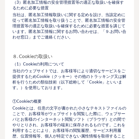
（3）匿名加工情報の安全管理措置等の適正な取扱いを確保す
るために必要な措置
当社は、匿名加工情報取扱いに関する定めを設け、当該定めに
従って匿名加工情報を取り扱うことで、匿名加工情報の安全管
理措置等の適正な取扱いを確保するために必要な措置を講じて
います。匿名加工情報に関するお問い合わせは、「９.お問い合
わせ窓口」までご連絡ください。
８. Cookieの取扱い
（1）Cookieの利用について
当社のウェブサイトでは、お客様等により適切なサービスをご
提供するためCookie（クッキー）その他のトラッキング又は解
析を行うための類似技術（以下総称して「Cookie」といいま
す。）を使用しております。
①Cookieの概要
Cookieとは、任意の文字が書かれた小さなテキストファイルの
ことで、お客様等がウェブサイトを閲覧した際に、ウェブサー
バとお客様のインターネット閲覧ソフト（ブラウザ）との間で
やりとりされ、お客様等の端末に保存されるものです。これを
利用することにより、お客様等の閲覧履歴、サービス利用履
歴、位置情報等、個人が特定できない属性情報を取得すること