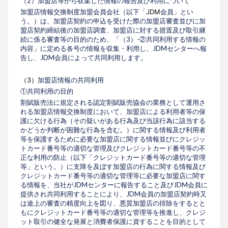
（2）加盟店等から収集した情報の報告及び利用について
加盟店情報交換制度加盟会員会社（以下「
JDM
会員」とい
う。）は、加盟店契約の申込を受けた際の加盟店審査並びに加
盟店契約締結後の加盟店調査、加盟店に対する措置及び取引継
続に係る審査等の目的のため、「（3）-②共同利用する情報の
内容」に定める各号の情報を収集・利用し、JDMセンターへ報
告し、JDM会員によって共同利用します。
（3）
加盟店情報の共同利用
①共同利用の目的
割賦販売法に規定される認定割賦販売協会の業務として運用さ
れる加盟店情報交換制度において、加盟店による利用者等の保
護に欠ける行為（その疑いがある行為及び当該行為に該当する
かどうか判断が困難な行為を含む。）に関する情報及び利用者
等を保護するために必要な加盟店に関する情報並びにクレジッ
トカード番号等の適切な管理及びクレジットカード番号等の不
正な利用の防止（以下「クレジットカード番号等の適切な管理
等」という。）に支障を及ぼす加盟店の行為に関する情報及び
クレジットカード番号等の適切な管理等に必要な加盟店に関す
る情報を、当社がJDMセンターに報告すること及びJDM会員に
提供され共同利用することにより、JDM会員の加盟店契約時又
は途上の審査の精度向上を図り、悪質加盟店の排除をするとと
もにクレジットカード番号等の適切な管理等を推進し、クレジ
ット取引の健全な発展と消費者保護に資することを目的として