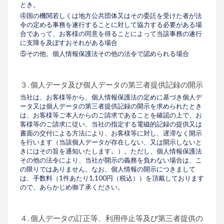
とき。
④国の機関若しくは地方公共団体又はその委託を受けた者が法
令の定める事務を遂行することに対して協力する必要がある場
合であって、お客様の同意を得ることによって当該事務の遂行
に支障を及ぼすおそれがある場合
⑤その他、個人情報保護法その他の法令で認められる場合
３. 個人データ及び個人データの第三者提供記録の開示
当社は、お客様等から、個人情報保護法の定めに基づき個人デ
ータ又は個人データの第三者提供記録の開示を求められたとき
は、お客様等ご本人からのご請求であることを確認の上で、お
客様等のご請求に従い、当社の指定する電磁的記録の提供又は
書面の交付による方法により、お客様等に対し、遅滞なく開示
を行います（当該個人データが存在しない、又は開示しないと
きにはその旨を通知いたします。）。ただし、個人情報保護法
その他の法令により、当社が開示の義務を負わない場合は、こ
の限りではありません。なお、個人情報の開示につきまして
は、手数料（1件あたり1,100円（税込））を頂戴しております
ので、あらかじめ御了承ください。
４. 個人データの訂正等、利用停止等及び第三者提供の