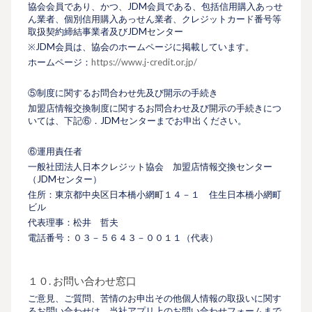
協会会員であり、かつ、JDM会員である、包括信用購入あっせ
ん業者、個別信用購入あっせん業者、クレジットカード番号等
取扱契約締結事業者及びJDMセンター
※JDM会員は、協会のホームページに掲載しています。
ホームページ：
https://www.j-credit.or.jp/
⑤制度に関するお問合わせ先及び開示の手続き
加盟店情報交換制度に関するお問合わせ及び開示の手続きにつ
いては、下記⑥．JDMセンターまでお申出ください。
⑥運用責任者
一般社団法人日本クレジット協会 加盟店情報交換センター
（JDMセンター）
住所：東京都中央区日本橋小網町１４－１ 住生日本橋小網町
ビル
代表理事：松井 哲夫
電話番号
：
０３－５６４３－００１１（代表）
１０. お問い合わせ窓口
ご意見、ご質問、苦情のお申出その他個人情報の取扱いに関す
るお問い合わせは、当社アプリ上のお問い合わせフォームまで