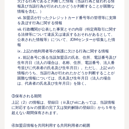
欠ける行為であると判断した情報（当該行為と疑われる情
報及び当該行為が行われたかどうか判断することが困難な
情報を含む。）
ⅶ. 加盟店が行ったクレジットカード番号等の管理等に支障
を及ぼす行為に関する情報
ⅷ. 行政機関が公表した事実とその内容（特定商取引に関す
る法律等について違反又は違反するおそれがあるとして、
公表された情報等）について、JDMセンターが収集した情
報
ⅸ. 上記の他利用者等の保護に欠ける行為に関する情報
ⅹ. 前記各号に係る当該加盟店の氏名、住所、電話番号及び
生年月日（法人の場合は、名称、住所、電話番号、法人番
号並びに代表者の氏名及び生年月日）。ただし、上記ⅵの
情報のうち、当該行為が行われたかどうか判断することが
困難な情報については、氏名及び生年月日（法人の場合
は、代表者の氏名及び生年月日）を除く。
③保有される期間
上記（2）の情報は、登録日（ⅲ及びⅶにあっては、当該情報
に対応するⅳの措置の完了又は契約解除の登録日）から５年を
超えない期間保有されます。
④加盟店情報を共同利用する共同利用者の範囲