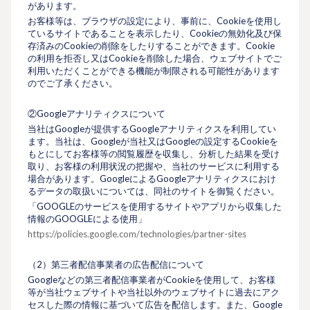
があります。
お客様等は、ブラウザの設定により、事前に、Cookieを使用し
ているサイトであることを表示したり、Cookieの無効化及び保
存済みのCookieの削除をしたりすることができます。Cookie
の利用を拒否し又はCookieを削除した場合、ウェブサイトでご
利用いただくことができる機能が制限される可能性があります
のでご了承ください。
②Googleアナリティクスについて
当社はGoogleが提供するGoogleアナリティクスを利用してい
ます。当社は、Googleが当社又はGoogleの設定するCookieを
もとにしてお客様等の閲覧履歴を収集し、分析した結果を受け
取り、お客様の利用状況の把握や、当社のサービスに利用する
場合があります。GoogleによるGoogleアナリティクスにおけ
るデータの取扱いについては、同社のサイトを御覧ください。
「GOOGLEのサービスを使用するサイトやアプリから収集した
情報のGOOGLEによる使用」
https://policies.google.com/technologies/partner-sites
（2）第三者配信事業者の広告配信について
Googleなどの第三者配信事業者がCookieを使用して、お客様
等が当社ウェブサイトや当社以外のウェブサイトに過去にアク
セスした際の情報に基づいて広告を配信します。また、Google