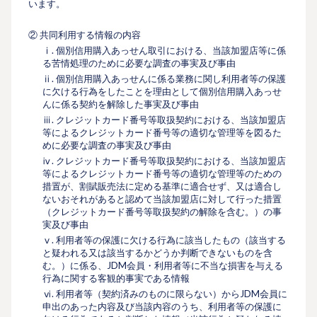
います。
② 共同利用する情報の内容
ⅰ. 個別信用購入あっせん取引における、当該加盟店等に係
る苦情処理のために必要な調査の事実及び事由
ⅱ. 個別信用購入あっせんに係る業務に関し利用者等の保護
に欠ける行為をしたことを理由として個別信用購入あっせ
んに係る契約を解除した事実及び事由
ⅲ. クレジットカード番号等取扱契約における、当該加盟店
等によるクレジットカード番号等の適切な管理等を図るた
めに必要な調査の事実及び事由
ⅳ. クレジットカード番号等取扱契約における、当該加盟店
等によるクレジットカード番号等の適切な管理等のための
措置が、割賦販売法に定める基準に適合せず、又は適合し
ないおそれがあると認めて当該加盟店に対して行った措置
（クレジットカード番号等取扱契約の解除を含む。）の事
実及び事由
ⅴ. 利用者等の保護に欠ける行為に該当したもの（該当する
と疑われる又は該当するかどうか判断できないものを含
む。）に係る、JDM会員・利用者等に不当な損害を与える
行為に関する客観的事実である情報
ⅵ. 利用者等（契約済みのものに限らない）からJDM会員に
申出のあった内容及び当該内容のうち、利用者等の保護に