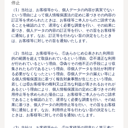
停止
（1）当社は、お客様等から、個人データの内容が真実でない
という理由によって個人情報保護法の定めに基づきその内容の
訂正等を求められたときは、お客様等ご本人からのご請求であ
ることを確認の上で、遅滞なく必要な調査を行い、その結果に
基づき、個人データの内容の訂正等を行い、その旨をお客様等
に通知します。なお、訂正等を行わない旨の決定をしたとき
は、お客様等に対しその旨を通知いたします。
（2）当社は、お客様等から、①あらかじめ公表された利用目
的の範囲を超えて取扱われているという理由、②不適正な利用
が行われているという理由、③偽りその他不正の手段により収
集されたものであるという理由、④個人データを当社が利用す
る必要がなくなったという理由、⑤個人データの漏えい等によ
る個人情報保護法に基づく報告対象事態が生じたという理由、
若しくは⑥お客様等の権利又は正当な利益が害されるおそれが
あるという理由により、個人情報保護法の定めに基づきその利
用停止等を求められた場合には、お客様等ご本人からのご請求
であることを確認の上で、遅滞なく必要な調査を行い、その結
果に基づき、個人データの利用停止等を行い、その旨をお客様
等に通知します。なお、利用停止等を行わない旨の決定をした
ときは、お客様等に対しその旨を通知いたします。
（3）当社は、お客様等から、①お客様等の同意なく第三者に