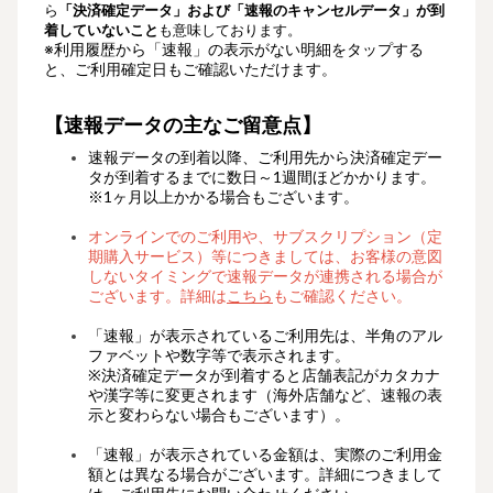
ら
「決済確定データ」
および「速報のキャンセルデータ」
が到
着していないこと
も意味しております。
※利用履歴から「速報」の表示がない明細をタップする
と、ご利用確定日も
ご確認いただけます。
【速報データの主
なご留意点】
速報データの到着以降、ご利用先から決済確定デー
タが到着するまでに数日～1週間ほどかかります。
※1ヶ月以上かかる場合もございます。
オンラインでのご利用や、サブスクリプション（定
期購入サービス）等につきましては、お客様の意図
しないタイミングで速報データが連携される場合が
ございます。詳細は
こちら
もご確認ください。
「速報」が表示されているご利用先は、半角のアル
ファベットや数字等で表示されます。
※決済確定データが到着すると店舗表記がカタカナ
や漢字等に変更されます（海外店舗など、速報の表
示と変わらない場合もございます）。
「速報」
が表示されている
金額は、実際のご利用金
額とは異なる場合がございます。詳細につきまして