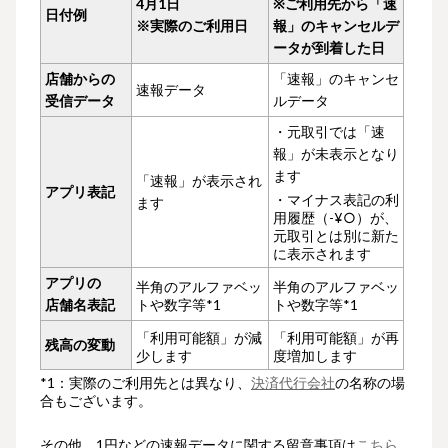
4月1日
※ご利用先から「速
日付例
※実際のご利用日
報」のキャンセルデ
ータが到着した日
店舗からの
「速報」のキャンセ
速報データ
受信データ
ルデータ
・元取引では「速
報」が未表示となり
ます
「速報」が表示され
アプリ表記
・マイナス表記の利
ます
用履歴（-¥
○
）が、
元取引とは別に新た
に表示されます
アプリの
半角のアルファベッ
半角のアルファベッ
店舗名表記
トや数字等*1
トや数字等*1
「利用可能額」が減
「利用可能額」が再
残高の変動
少します
度増加します
*1：実際のご利用先とは異なり、
決済代行会社
の名称の場
合もございます。
その他、
1円などの速報データに関する留意事項は
こちら