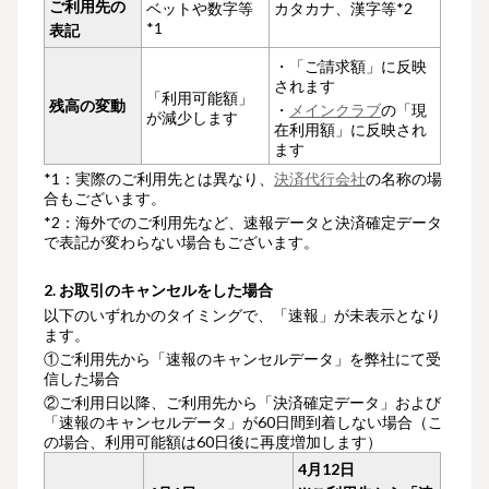
ご利用先の
ベットや数字等
カタカナ、漢字等*2
*1
表記
・「ご請求額」に反映
されます
「利用可能額」
残高の変動
・
メインクラブ
の「現
が減少します
在利用額」に反映され
ます
*1：実際のご利用先とは異なり、
決済代行会社
の名称の場
合もございます。
*2：海外でのご利用先など、速報データと決済確定データ
で表記が変わらない場合もございます。
2. お取引のキャンセルをした場合
以下のいずれかのタイミングで、「速報」が未表示となり
ます。
①ご利用先から「速報のキャンセルデータ」を弊社にて受
信した場合
②ご利用日以降、ご利用先から「決済確定データ」および
「速報のキャンセルデータ」が60日間到着しない場合（こ
の場合、利用可能額は60日後に再度増加します）
4月12日